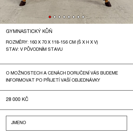
KONTAKT
CZ
GYMNASTICKÝ KŮŇ
EN
ROZMĚRY: 160 X 70 X 118-156 CM (Š X H X V)
STAV: V PŮVODNÍM STAVU
O MOŽNOSTECH A CENÁCH DORUČENÍ VÁS BUDEME
INFORMOVAT PO PŘIJETÍ VAŠÍ OBJEDNÁVKY
28 000
KČ