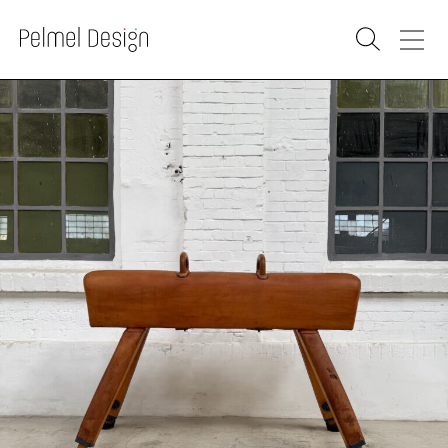
PRODUKTY
PRODÁNO
RENOVACE
SKLAD
VELKOOBCHOD
VÝKUP