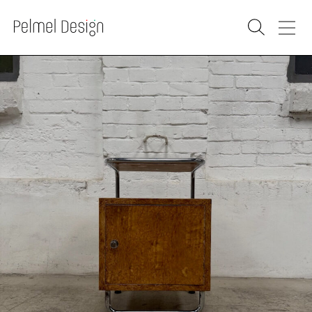
PRODUCTS
SOLD
RENOVATION
WAREHOUSE
WHOLESALE
PURCHASE